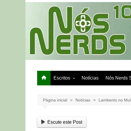
Ir
para
o
conteúdo
Escritos
Notícias
Nós Nerds 
Games e Tech
Papo de Bar
Página inicial
Notícias
Lambents no Mult
Escute este Post