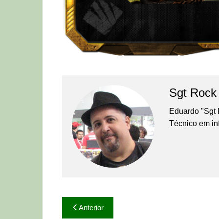
Sgt Rock
Eduardo "Sgt 
Técnico em in
Navegação
Anterior