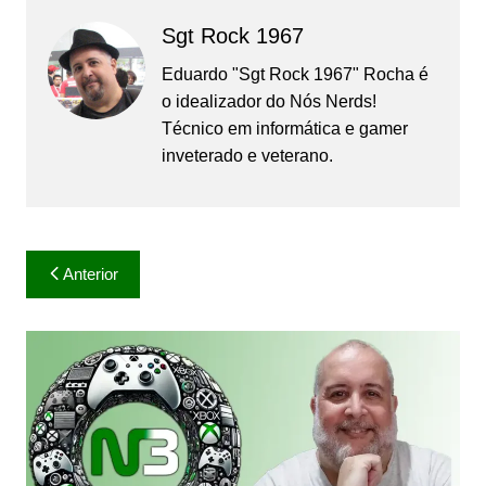
Sgt Rock 1967
Eduardo "Sgt Rock 1967" Rocha é
o idealizador do Nós Nerds!
Técnico em informática e gamer
inveterado e veterano.
Navegação
Anterior
de
Post