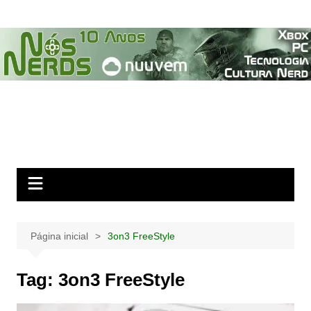
Ir
para
o
conteúdo
Página inicial
3on3 FreeStyle
Tag:
3on3 FreeStyle