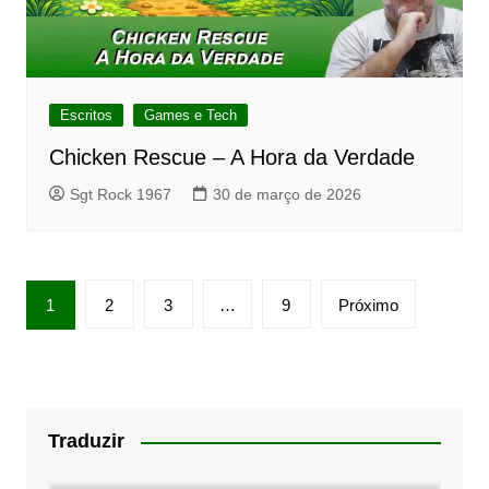
Escritos
Games e Tech
Chicken Rescue – A Hora da Verdade
Sgt Rock 1967
30 de março de 2026
Paginação
1
2
3
…
9
Próximo
de
posts
Traduzir