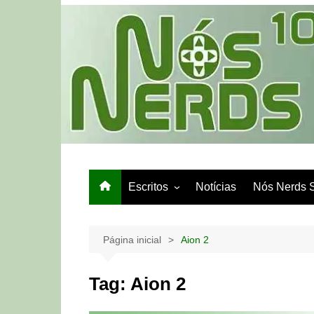
Ir
para
o
conteúdo
Escritos
Notícias
Nós Nerds 
Games e Tech
Papo de Bar
Página inicial
Aion 2
Tag:
Aion 2