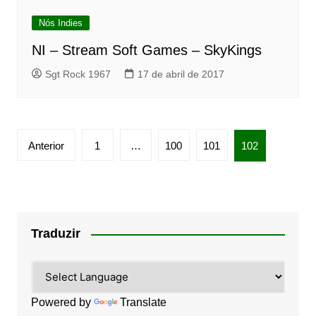
Nós Indies
NI – Stream Soft Games – SkyKings
Sgt Rock 1967
17 de abril de 2017
Paginação
Anterior
1
…
100
101
102
de
posts
Traduzir
Powered by
Translate