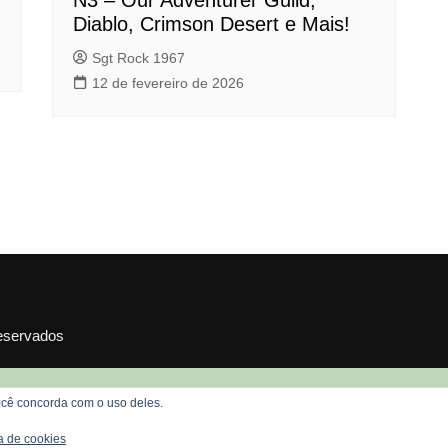
N3 – Our Adventurer Guild,
Diablo, Crimson Desert e Mais!
Sgt Rock 1967
12 de fevereiro de 2026
reservados
 você concorda com o uso deles.
ca de cookies