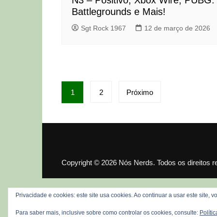
N3 – Positivo, Xbox Wire, PUBG:
Battlegrounds e Mais!
Sgt Rock 1967
12 de março de 2026
Paginação
1
2
Próximo
de
posts
Copyright © 2026 Nós Nerds. Todos os direitos 
Privacidade e cookies: este site usa cookies. Ao continuar a usar este site,
Para saber mais, inclusive sobre como controlar os cookies, consulte:
Políti