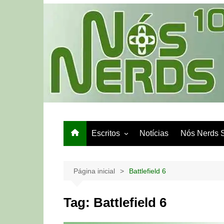
Ir
para
o
conteúdo
Escritos
Notícias
Nós Nerds 
Games e Tech
Papo de Bar
Página inicial
Battlefield 6
Tag:
Battlefield 6