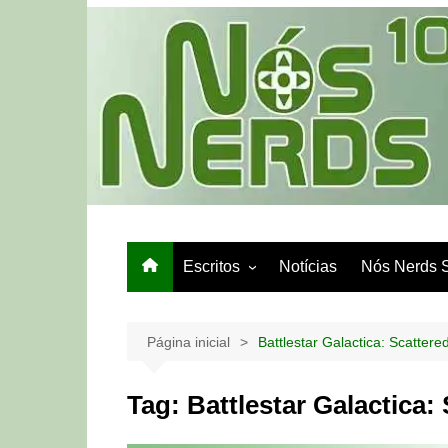
Ir
para
o
conteúdo
Escritos
Notícias
Nós Nerds 
Games e Tech
Papo de Bar
Página inicial
Battlestar Galactica: Scatter
Tag:
Battlestar Galactica: