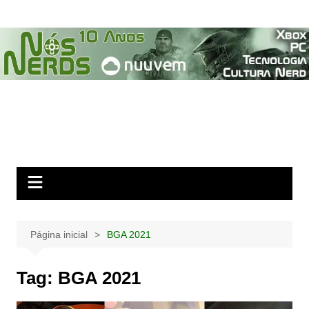
Ir
para
o
conteúdo
Página inicial
BGA 2021
Tag:
BGA 2021