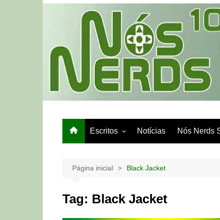
Ir
para
o
conteúdo
Escritos
Notícias
Nós Nerds 
Games e Tech
Papo de Bar
Página inicial
Black Jacket
Tag:
Black Jacket