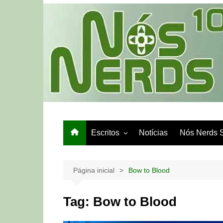
Ir
para
o
conteúdo
Escritos
Notícias
Nós Nerds 
Games e Tech
Papo de Bar
Página inicial
Bow to Blood
Tag:
Bow to Blood