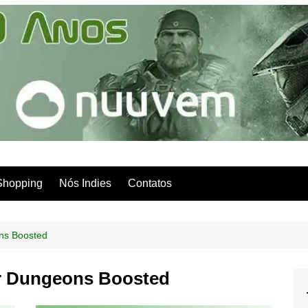
Shopping
Nós Indies
Contatos
ns Boosted
r Dungeons Boosted