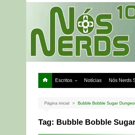
Ir
para
o
conteúdo
Escritos
Notícias
Nós Nerds 
Games e Tech
Papo de Bar
Página inicial
Bubble Bobble Sugar Dungeo
Tag:
Bubble Bobble Suga