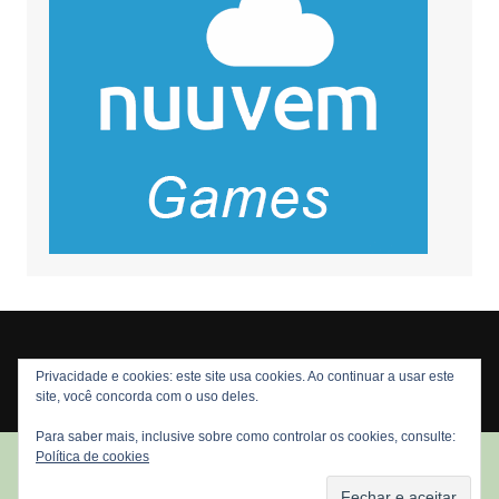
Privacidade e cookies: este site usa cookies. Ao continuar a usar este
Copyright © 2026 Nós Nerds. Todos os direitos reservados
site, você concorda com o uso deles.
Para saber mais, inclusive sobre como controlar os cookies, consulte:
Política de cookies