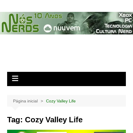
Ir
para
o
conteúdo
Página inicial
Cozy Valley Life
Tag:
Cozy Valley Life