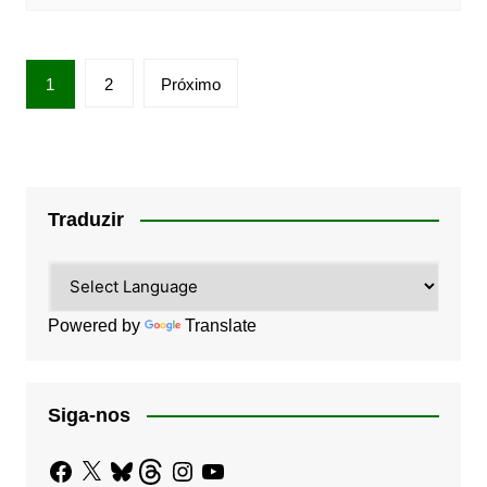
Paginação
1
2
Próximo
de
posts
Traduzir
Powered by
Translate
Siga-nos
Facebook
X
Bluesky
Threads
Instagram
YouTube