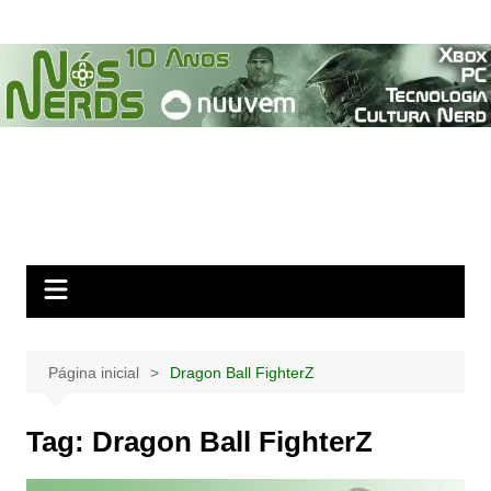
Ir
para
o
conteúdo
Página inicial
Dragon Ball FighterZ
Tag:
Dragon Ball FighterZ