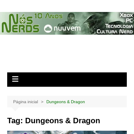
Ir
para
o
conteúdo
Página inicial
Dungeons & Dragon
Tag:
Dungeons & Dragon