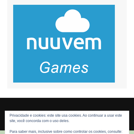
Privacidade e cookies: este site usa cookies. Ao continuar a usar este
Copyright © 2026 Nós Nerds. Todos os direitos reservados
site, você concorda com o uso deles.
Para saber mais, inclusive sobre como controlar os cookies, consulte: