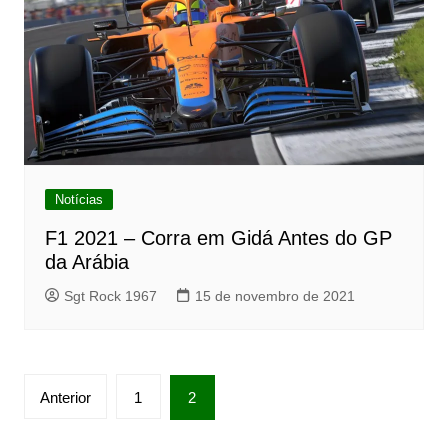
Notícias
F1 2021 – Corra em Gidá Antes do GP
da Arábia
Sgt Rock 1967
15 de novembro de 2021
Paginação
Anterior
1
2
de