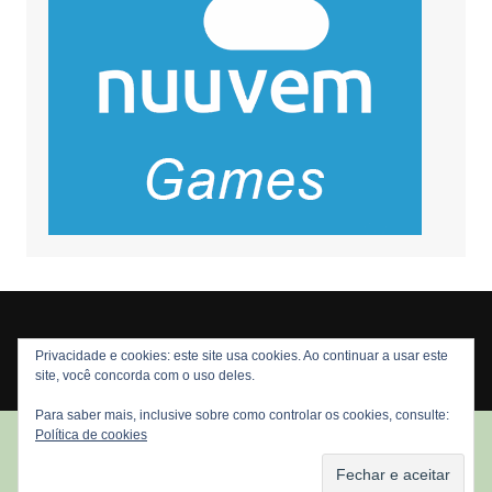
Privacidade e cookies: este site usa cookies. Ao continuar a usar este
Copyright © 2026 Nós Nerds. Todos os direitos reservados
site, você concorda com o uso deles.
Para saber mais, inclusive sobre como controlar os cookies, consulte:
Política de cookies