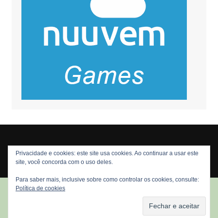
Privacidade e cookies: este site usa cookies. Ao continuar a usar este
Copyright © 2026 Nós Nerds. Todos os direitos reservados
site, você concorda com o uso deles.
Para saber mais, inclusive sobre como controlar os cookies, consulte:
Política de cookies