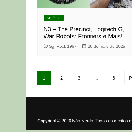
Notícias
N3 – The Precinct, Logitech G,
War Robots: Frontiers e Mais!
Sgt Rock 1967
28 de maio de 2025
Paginação
1
2
3
…
6
P
de
posts
Copyright © 2026 Nós Nerds. Todos os direitos 