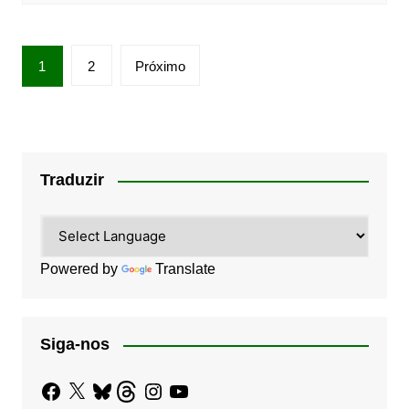
Paginação
1
2
Próximo
de
posts
Traduzir
Powered by
Translate
Siga-nos
Facebook
X
Bluesky
Threads
Instagram
YouTube