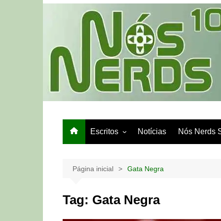
Ir
para
o
conteúdo
Escritos
Notícias
Nós Nerds 
Games e Tech
Papo de Bar
Página inicial
Gata Negra
Tag:
Gata Negra