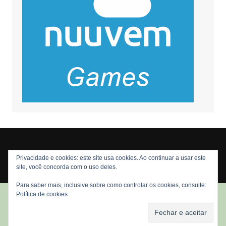
Privacidade e cookies: este site usa cookies. Ao continuar a usar este
Copyright © 2026 Nós Nerds. Todos os direitos reservados
site, você concorda com o uso deles.
Para saber mais, inclusive sobre como controlar os cookies, consulte:
Política de cookies