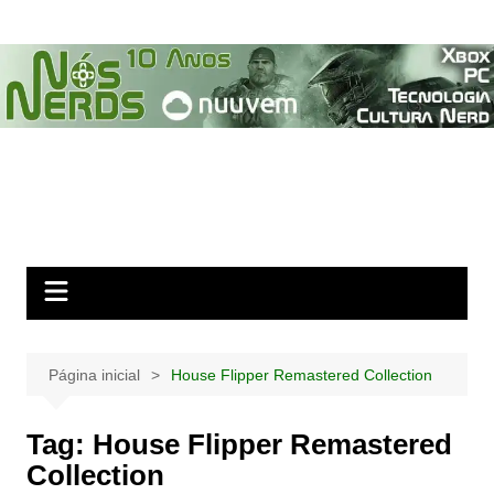
Ir
para
o
conteúdo
Página inicial
House Flipper Remastered Collection
Tag:
House Flipper Remastered
Collection