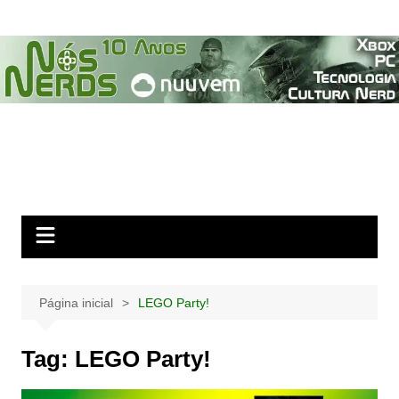
Ir
para
o
conteúdo
Página inicial
LEGO Party!
Tag:
LEGO Party!