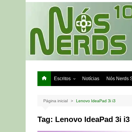
Ir
para
o
conteúdo
Escritos
Notícias
Nós Nerds 
Games e Tech
Papo de Bar
Página inicial
Lenovo IdeaPad 3i i3
Tag:
Lenovo IdeaPad 3i i3