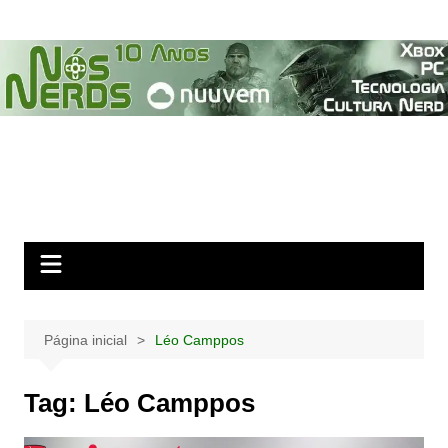
Ir
para
o
conteúdo
Página inicial
Léo Camppos
Tag:
Léo Camppos