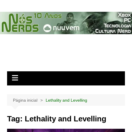
Ir
para
o
conteúdo
Página inicial
Lethality and Levelling
Tag:
Lethality and Levelling