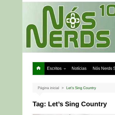
Ir
para
o
conteúdo
Escritos
Notícias
Nós Nerds 
Games e Tech
Papo de Bar
Página inicial
Let’s Sing Country
Tag:
Let’s Sing Country