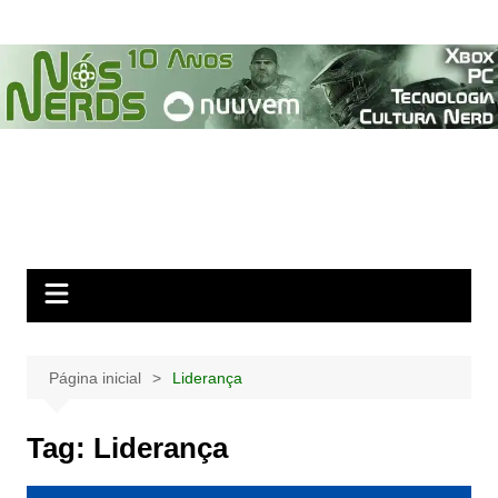
Ir
para
o
conteúdo
Página inicial
Liderança
Tag:
Liderança