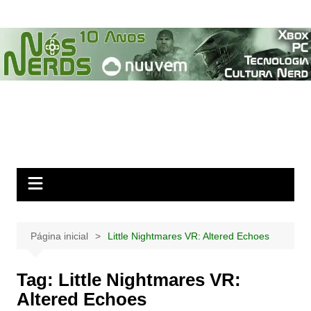
Ir
para
o
conteúdo
Página inicial
Little Nightmares VR: Altered Echoes
Tag:
Little Nightmares VR:
Altered Echoes