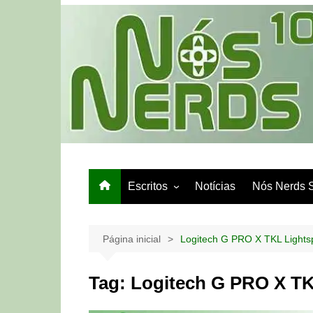
Ir
para
o
conteúdo
Escritos
Notícias
Nós Nerds 
Games e Tech
Papo de Bar
Página inicial
Logitech G PRO X TKL Light
Tag:
Logitech G PRO X TK