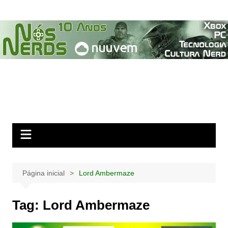
Ir
para
o
conteúdo
Página inicial
Lord Ambermaze
Tag:
Lord Ambermaze