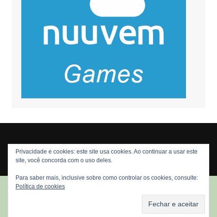
Privacidade e cookies: este site usa cookies. Ao continuar a usar este
Copyright © 2026 Nós Nerds. Todos os direitos reservados
site, você concorda com o uso deles.
Para saber mais, inclusive sobre como controlar os cookies, consulte:
Política de cookies