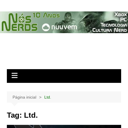
Ir
para
o
conteúdo
Página inicial
Ltd.
Tag:
Ltd.