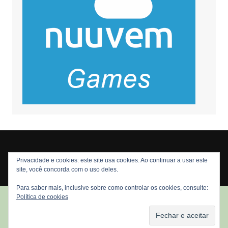
Privacidade e cookies: este site usa cookies. Ao continuar a usar este
Copyright © 2026 Nós Nerds. Todos os direitos reservados
site, você concorda com o uso deles.
Para saber mais, inclusive sobre como controlar os cookies, consulte:
Política de cookies