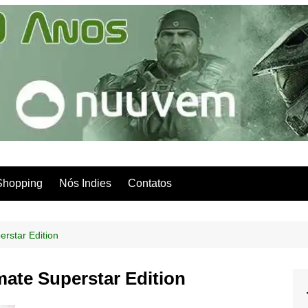
Shopping
Nós Indies
Contatos
rstar Edition
ate Superstar Edition