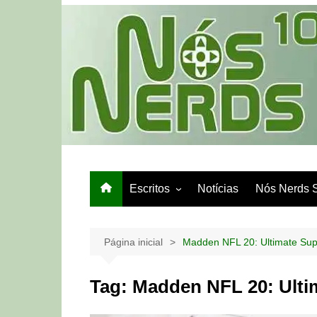
Ir
para
o
conteúdo
Escritos
Notícias
Nós Nerds 
Games e Tech
Papo de Bar
Página inicial
Madden NFL 20: Ultimate Supe
Tag:
Madden NFL 20: Ultim