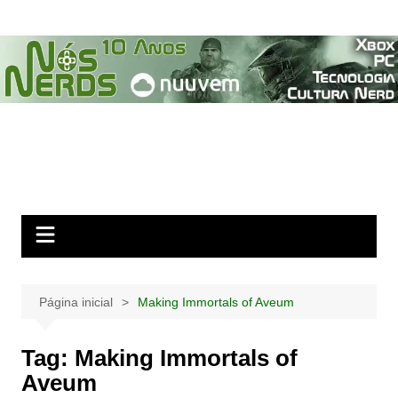
Ir
para
o
conteúdo
Página inicial
Making Immortals of Aveum
Tag:
Making Immortals of
Aveum