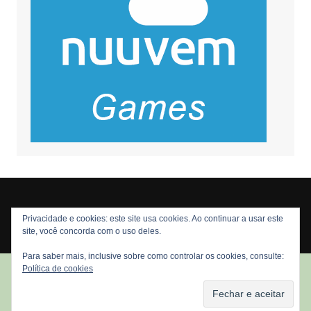
Privacidade e cookies: este site usa cookies. Ao continuar a usar este
Copyright © 2026 Nós Nerds. Todos os direitos reservados
site, você concorda com o uso deles.
Para saber mais, inclusive sobre como controlar os cookies, consulte:
Política de cookies