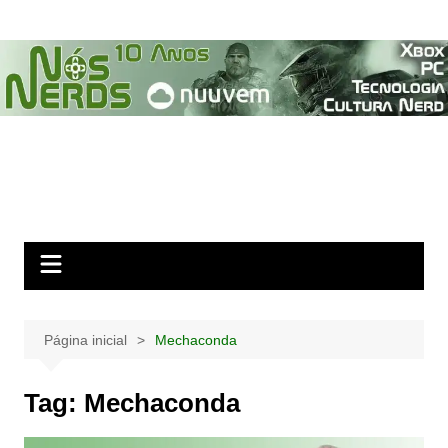
Ir
para
o
conteúdo
Página inicial
Mechaconda
Tag:
Mechaconda