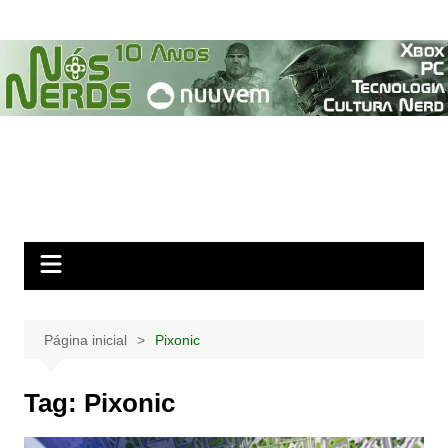
Ir
para
o
conteúdo
Página inicial
Pixonic
Tag:
Pixonic