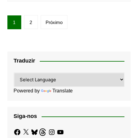
Paginação
1
2
Próximo
de
posts
Traduzir
Powered by
Translate
Siga-nos
Facebook
X
Bluesky
Threads
Instagram
YouTube