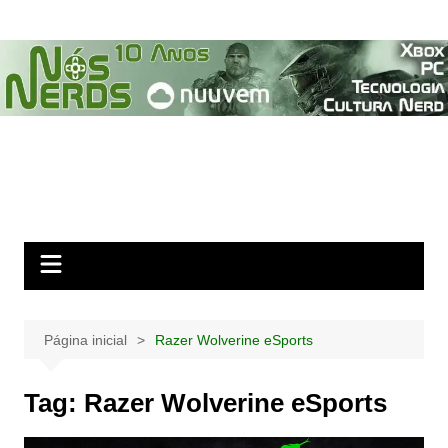
Ir
para
o
conteúdo
Página inicial
Razer Wolverine eSports
Tag:
Razer Wolverine eSports