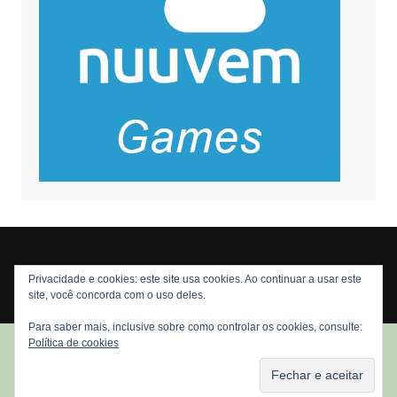
Privacidade e cookies: este site usa cookies. Ao continuar a usar este
Copyright © 2026 Nós Nerds. Todos os direitos reservados
site, você concorda com o uso deles.
Para saber mais, inclusive sobre como controlar os cookies, consulte:
Política de cookies