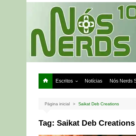
Ir
para
o
conteúdo
Escritos
Notícias
Nós Nerds 
Games e Tech
Papo de Bar
Página inicial
Saikat Deb Creations
Tag:
Saikat Deb Creations