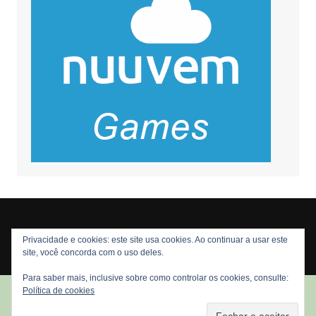
Privacidade e cookies: este site usa cookies. Ao continuar a usar este
Copyright © 2026 Nós Nerds. Todos os direitos reservados
site, você concorda com o uso deles.
Para saber mais, inclusive sobre como controlar os cookies, consulte:
Política de cookies