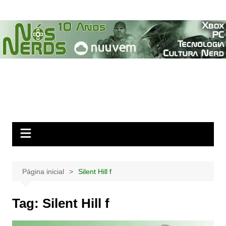
Ir
para
o
conteúdo
Página inicial
Silent Hill f
Tag:
Silent Hill f