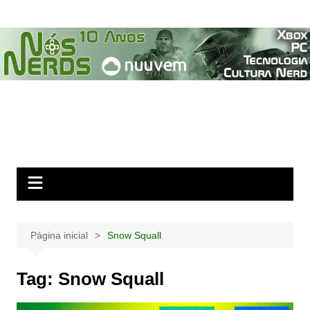
Ir
para
o
conteúdo
Página inicial
Snow Squall
Tag:
Snow Squall