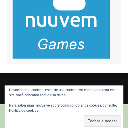
Privacidade e cookies: este site usa cookies. Ao continuar a usar este
Copyright © 2026 Nós Nerds. Todos os direitos reservados
site, você concorda com o uso deles.
Para saber mais, inclusive sobre como controlar os cookies, consulte:
Política de cookies