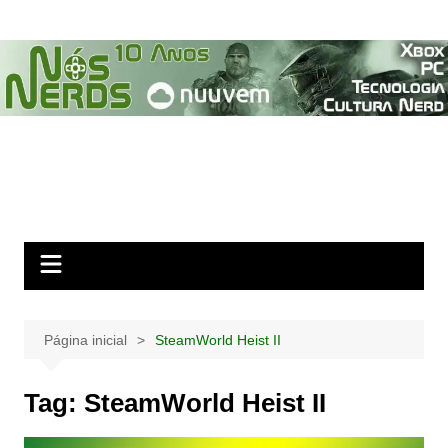
Ir
para
o
conteúdo
Página inicial
SteamWorld Heist II
Tag:
SteamWorld Heist II