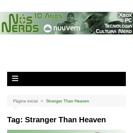
Ir
para
o
conteúdo
Página inicial
Stranger Than Heaven
Tag:
Stranger Than Heaven